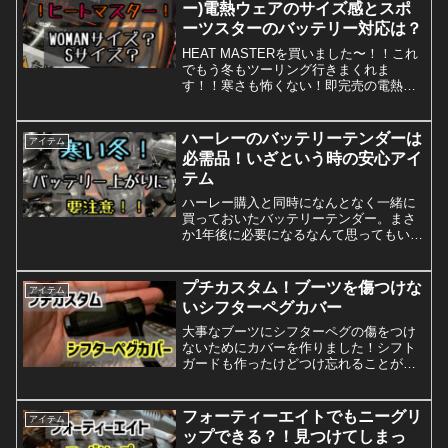
なくても簡...
ー)電熱ウェアのサイズ感とスポ
ーツスターのバッテリー対応は？
HEAT MASTERを買いました〜！！これ
でもう冬もツーリング行きまくれま
す！！寒さも怖くない！即完売の電熱ジ
ャケット！HEAT MASTER (ヒートマス
ター)バイク乗りなら1度は聞いたことが
あると思われる電熱ウェアのメーカーで
ハーレーのバッテリーテンダーは
アイテム
す。一昨...
必需品！いざという時の安心アイ
テム
ハーレー購入と同時になんとなく一緒に
買っておいたバッテリーテンダー。まさ
か1年後に必要になるなんて思ってもいま
せんでした(汗。ハーレーのバッテリー上
がりには要注意！フォーティーエイトを
お迎えして約1年。昨年とは違い今年の冬
プチカスタム！ブーツを傷つけな
アイテム
はめちゃくちゃ寒い...
いシフターペグカバー
大事なブーツにシフターペグの傷をつけ
ないためにカバーを作りました！シフト
ガードも作ったけどつけ忘れることが多
くて・・。シフターペグカバー作成私の
シフターペグは、一国サイクルワークス
さんのこちら↓めちゃかっこいい✨なの
フォーティーエイトでもニーグリ
アイテム
で、作るカバーはペグもち...
ップできる？！見つけてしまっ