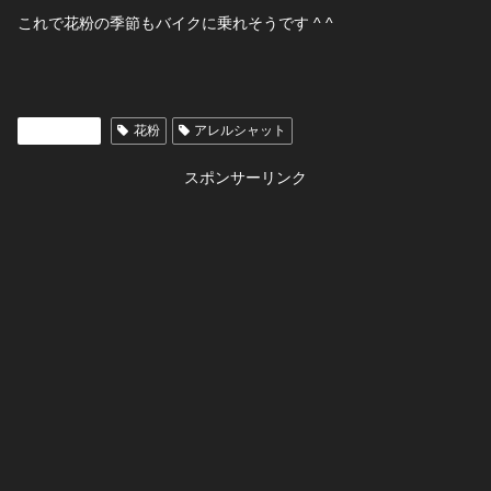
これで花粉の季節もバイクに乗れそうです ^ ^
アイテム
花粉
アレルシャット
スポンサーリンク