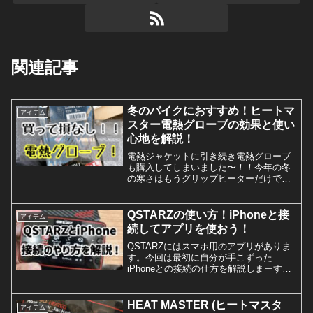
関連記事
冬のバイクにおすすめ！ヒートマ
アイテム
スター電熱グローブの効果と使い
心地を解説！
電熱ジャケットに引き続き電熱グローブ
も購入してしまいました〜！！今年の冬
の寒さはもうグリップヒーターだけでは
越えられませんでした・・・。ヒートマ
スターの電熱グローブを購入昨年はそん
なことなかったんですけど、今年の冬は
QSTARZの使い方！iPhoneと接
アイテム
寒い！！グリップヒーター...
続してアプリを使おう！
QSTARZにはスマホ用のアプリがありま
す。今回は最初に自分が手こずった
iPhoneとの接続の仕方を解説しまーす！
QSTARZのアプリをダウンロードしまし
ょうQSTARZにはスマホ用のアプリがあ
ります。このアプリを使えばパソコンが
HEAT MASTER (ヒートマスタ
アイテム