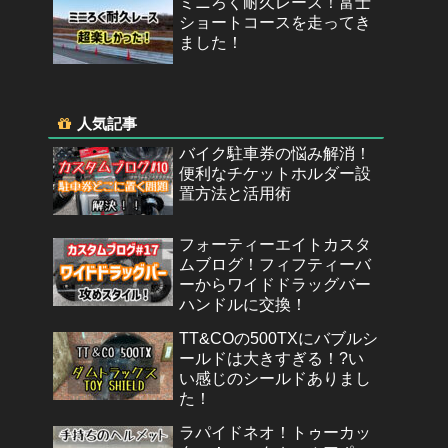
ミニろく耐久レース！富士
ショートコースを走ってき
ました！
人気記事
バイク駐車券の悩み解消！
便利なチケットホルダー設
置方法と活用術
フォーティーエイトカスタ
ムブログ！フィフティーバ
ーからワイドドラッグバー
ハンドルに交換！
TT&COの500TXにバブルシ
ールドは大きすぎる！?い
い感じのシールドありまし
た！
ラパイドネオ！トゥーカッ