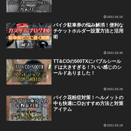
2021.04.16
バイク駐車券の悩み解消！便利な
チケットホルダー設置方法と活用
術
2021.03.30
TT&COの500TXにバブルシール
ドは大きすぎる！?いい感じのシ
ールドありました！
2021.03.29
バイク花粉症対策！ヘルメットの
中も快適に◎おすすめ方法と対策
アイテム
2021.03.19