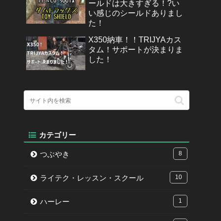
ールドは大きすぎる！?い
い感じのシールドありまし
た！
X350納車！！TRIJYAカス
タム！サポートが決まりま
した！
カテゴリー
つぶやき
8
ライテク・レッスン・スクール
10
ハーレー
1