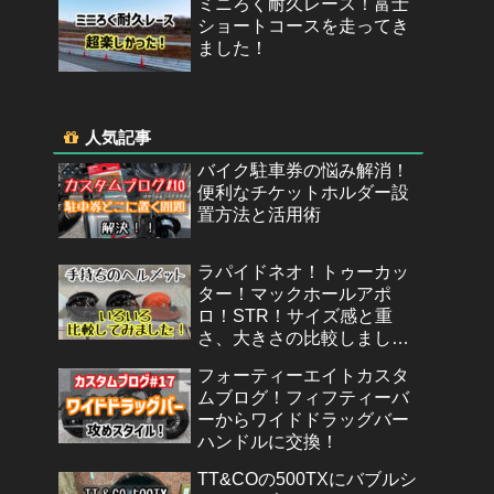
ミニろく耐久レース！富士
ショートコースを走ってき
ました！
人気記事
バイク駐車券の悩み解消！
便利なチケットホルダー設
置方法と活用術
ラパイドネオ！トゥーカッ
ター！マックホールアポ
ロ！STR！サイズ感と重
さ、大きさの比較しまし
た！
フォーティーエイトカスタ
ムブログ！フィフティーバ
ーからワイドドラッグバー
ハンドルに交換！
TT&COの500TXにバブルシ